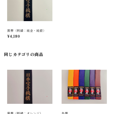
黒帯（刺繍：純金・純銀）
¥4,180
同じカテゴリの商品
黒帯（刺繍：オレンジ）
色帯