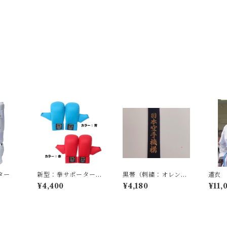
ター
新型：拳サポーター
黒帯（刺繍：オレン
道衣
（単品）
ジ）
¥4,400
¥4,180
¥11,